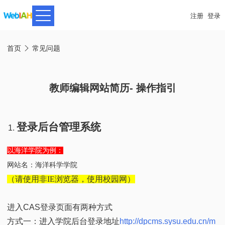
注册
登录
面
首页
常见问题

包
屑
教师编辑网站简历- 操作指引
登录后台管理系统
以海洋学院为例：
网站名：海洋科学学院
（请使用非
IE浏览器，使用校园网）
进入CAS登录页面有两种方式
方式一：进入学院后台登录地址
http://dpcms.sysu.edu.cn/m